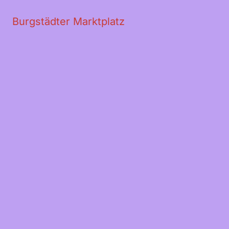
U-Rollen mit Faltenhaken
Beschreibung
Rezensionen (0)
Standort
Burgstädter Marktplatz