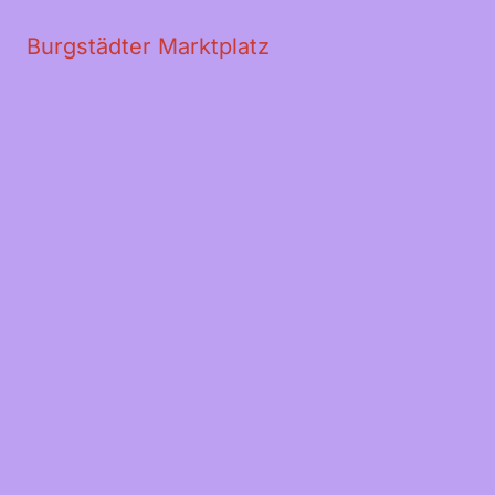
Zirbenkissen Karo Herz
Beschreibung
Rezensionen (0)
Rechtlic
Burgstädter Marktplatz