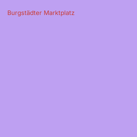
Innenlaufrollen für Kunststoff
Beschreibung
Rezensionen (0)
Standort
Burgstädter Marktplatz